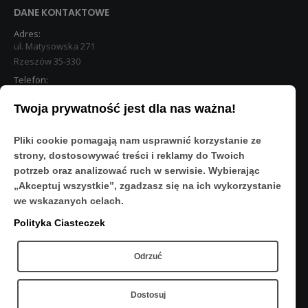
DANE KONTAKTOWE
Adres:
ul. Matysowska 271
Rzeszów 35-330
Telefon:
533 890 224
Twoja prywatność jest dla nas ważna!
STREFA KLIENTA
Pliki cookie pomagają nam usprawnić korzystanie ze
Moje konto
strony, dostosowywać treści i reklamy do Twoich
O Nas
potrzeb oraz analizować ruch w serwisie. Wybierając
Polityka prywatności
„Akceptuj wszystkie”, zgadzasz się na ich wykorzystanie
Regulamin
we wskazanych celach.
FAQ
Polityka Ciasteczek
OBSERWUJ NAS
Odrzuć
Dostosuj