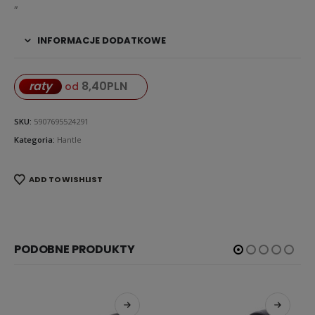
„
INFORMACJE DODATKOWE
8,40
PLN
raty
od
SKU:
5907695524291
Kategoria:
Hantle
ADD TO WISHLIST
PODOBNE PRODUKTY