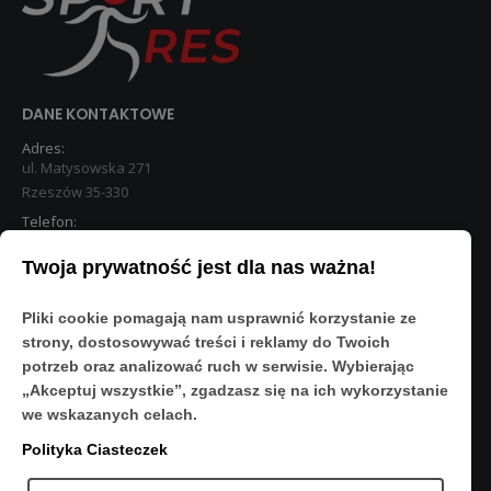
DANE KONTAKTOWE
Adres:
ul. Matysowska 271
Rzeszów 35-330
Telefon:
533 890 224
Twoja prywatność jest dla nas ważna!
STREFA KLIENTA
Pliki cookie pomagają nam usprawnić korzystanie ze
Moje konto
strony, dostosowywać treści i reklamy do Twoich
O Nas
potrzeb oraz analizować ruch w serwisie. Wybierając
Polityka prywatności
„Akceptuj wszystkie”, zgadzasz się na ich wykorzystanie
Regulamin
we wskazanych celach.
FAQ
Polityka Ciasteczek
OBSERWUJ NAS