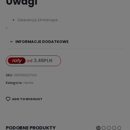
Uwagi
Gwarancja 24 miesiące
„
INFORMACJE DODATKOWE
3,46
PLN
raty
od
SKU:
5907695537550
Kategoria:
Hantle
ADD TO WISHLIST
PODOBNE PRODUKTY