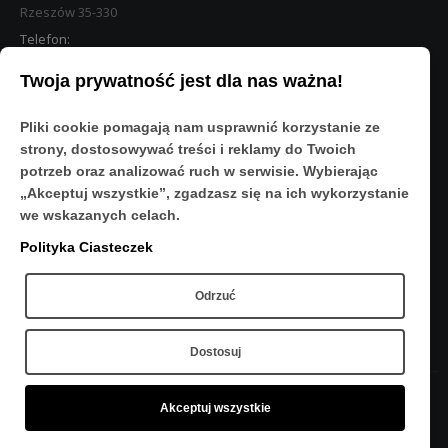
Rzeszów 35-330
Telefon:
533 890 224
Twoja prywatność jest dla nas ważna!
STREFA KLIENTA
Pliki cookie pomagają nam usprawnić korzystanie ze
Moje konto
strony, dostosowywać treści i reklamy do Twoich
O Nas
potrzeb oraz analizować ruch w serwisie. Wybierając
Polityka prywatności
„Akceptuj wszystkie”, zgadzasz się na ich wykorzystanie
Regulamin
we wskazanych celach.
FAQ
Polityka Ciasteczek
OBSERWUJ NAS
Odrzuć
Dostosuj
Akceptuj wszystkie
Copyright © 2020 - Sport-Res - Wszelkie prawa zastrzeżone.