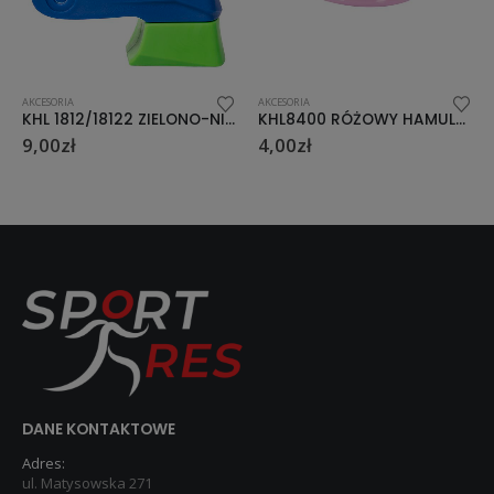
AKCESORIA
AKCESORIA
KHL 1812/18122 ZIELONO-NIEBIESKI HAMULEC DO ŁYŻWOROLKI
KHL8400 RÓŻOWY HAMULEC DO WROTKI 35-40
KHL13911 POMARAŃCZOWY HAMULEC DO ŁYŻWOROLKI S-M-L
4,00
zł
9,00
zł
DANE KONTAKTOWE
Adres:
ul. Matysowska 271