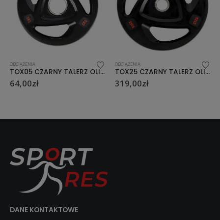
OBCIĄŻENIA
OBCIĄŻENIA
TOX25 CZARNY TALERZ OLIMPIJSKI OGUMOWANY 25 KG HMS
TOG20 TALERZ OLIMPIJSKI OGUMOWANY 20 KG NN
319,00
zł
259,00
zł
DANE KONTAKTOWE