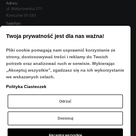
Adres:
ul. Matysowska 271
Rzeszów 35-330
Telefon:
533 890 224
Twoja prywatność jest dla nas ważna!
STREFA KLIENTA
Pliki cookie pomagają nam usprawnić korzystanie ze
Moje konto
strony, dostosowywać treści i reklamy do Twoich
O Nas
potrzeb oraz analizować ruch w serwisie. Wybierając
Polityka prywatności
„Akceptuj wszystkie”, zgadzasz się na ich wykorzystanie
Regulamin
we wskazanych celach.
FAQ
Polityka Ciasteczek
OBSERWUJ NAS
Odrzuć
Dostosuj
Akceptuj wszystkie