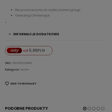
Nie przeznaczone do użytku komercyjnego
Gwarancja 24 miesiące
„
INFORMACJE DODATKOWE
5,96
PLN
raty
od
SKU:
5907695539448
Kategoria:
Hantle
ADD TO WISHLIST
PODOBNE PRODUKTY