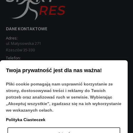
DANE KONTAKTOWE
Adres:
ul. Matysowska 271
Rzeszów 35-330
Telefon:
533 890 224
Twoja prywatność jest dla nas ważna!
STREFA KLIENTA
Pliki cookie pomagają nam usprawnić korzystanie ze
Moje konto
strony, dostosowywać treści i reklamy do Twoich
O Nas
potrzeb oraz analizować ruch w serwisie. Wybierając
Polityka prywatności
„Akceptuj wszystkie”, zgadzasz się na ich wykorzystanie
Regulamin
we wskazanych celach.
FAQ
Polityka Ciasteczek
OBSERWUJ NAS