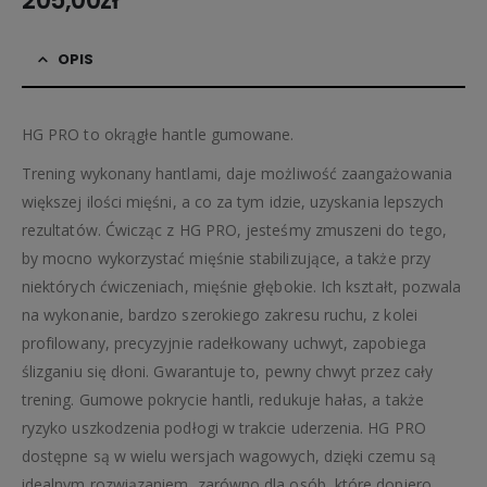
205,00
zł
OPIS
HG PRO to okrągłe hantle gumowane.
Trening wykonany hantlami, daje możliwość zaangażowania
większej ilości mięśni, a co za tym idzie, uzyskania lepszych
rezultatów. Ćwicząc z HG PRO, jesteśmy zmuszeni do tego,
by mocno wykorzystać mięśnie stabilizujące, a także przy
niektórych ćwiczeniach, mięśnie głębokie. Ich kształt, pozwala
na wykonanie, bardzo szerokiego zakresu ruchu, z kolei
profilowany, precyzyjnie radełkowany uchwyt, zapobiega
ślizganiu się dłoni. Gwarantuje to, pewny chwyt przez cały
trening. Gumowe pokrycie hantli, redukuje hałas, a także
ryzyko uszkodzenia podłogi w trakcie uderzenia. HG PRO
dostępne są w wielu wersjach wagowych, dzięki czemu są
idealnym rozwiązaniem, zarówno dla osób, które dopiero