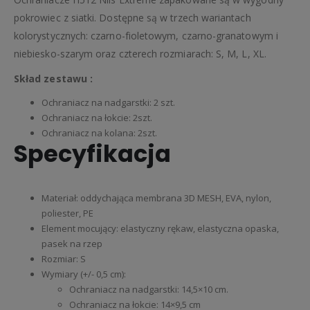
pokrowiec z siatki. Dostępne są w trzech wariantach
kolorystycznych: czarno-fioletowym, czarno-granatowym i
niebiesko-szarym oraz czterech rozmiarach: S, M, L, XL.
Skład zestawu :
Ochraniacz na nadgarstki: 2 szt.
Ochraniacz na łokcie: 2szt.
Ochraniacz na kolana: 2szt.
Specyfikacja
Materiał: oddychająca membrana 3D MESH, EVA, nylon,
poliester, PE
Element mocujący: elastyczny rękaw, elastyczna opaska,
pasek na rzep
Rozmiar: S
Wymiary (+/- 0,5 cm):
Ochraniacz na nadgarstki: 14,5×10 cm.
Ochraniacz na łokcie: 14×9,5 cm