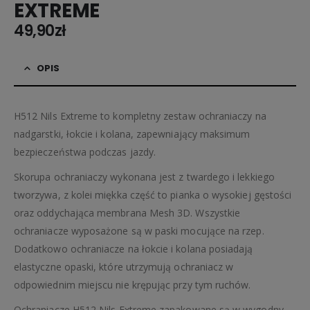
EXTREME
49,90
zł
OPIS
H512 Nils Extreme to kompletny zestaw ochraniaczy na
nadgarstki, łokcie i kolana, zapewniający maksimum
bezpieczeństwa podczas jazdy.
Skorupa ochraniaczy wykonana jest z twardego i lekkiego
tworzywa, z kolei miękka część to pianka o wysokiej gęstości
oraz oddychająca membrana Mesh 3D. Wszystkie
ochraniacze wyposażone są w paski mocujące na rzep.
Dodatkowo ochraniacze na łokcie i kolana posiadają
elastyczne opaski, które utrzymują ochraniacz w
odpowiednim miejscu nie krępując przy tym ruchów.
Ochraniacze H512 Nils Extreme zapakowane są w wygodny