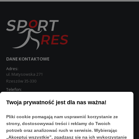
DANE KONTAKTOWE
Adres:
ul. Matysowska 271
Rzeszów 35-330
Telefon:
533 890 224
Twoja prywatność jest dla nas ważna!
STREFA KLIENTA
Pliki cookie pomagają nam usprawnić korzystanie ze
Moje konto
strony, dostosowywać treści i reklamy do Twoich
O Nas
potrzeb oraz analizować ruch w serwisie. Wybierając
Polityka prywatności
„Akceptuj wszystkie”, zgadzasz się na ich wykorzystanie
Regulamin