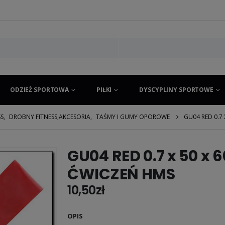
ODZIEŻ SPORTOWA
PIŁKI
DYSCYPLINY SPORTOWE
SS
,
DROBNY FITNESS,AKCESORIA
,
TAŚMY I GUMY OPOROWE
GU04 RED 0.7
GU04 RED 0.7 x 50 x
ĆWICZEŃ HMS
10,50
zł
OPIS