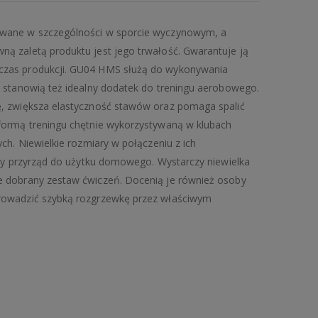
ywane w szczególności w sporcie wyczynowym, a
ą zaletą produktu jest jego trwałość. Gwarantuje ją
czas produkcji. GU04 HMS służą do wykonywania
, stanowią też idealny dodatek do treningu aerobowego.
ę, zwiększa elastyczność stawów oraz pomaga spalić
formą treningu chętnie wykorzystywaną w klubach
ch. Niewielkie rozmiary w połączeniu z ich
lny przyrząd do użytku domowego. Wystarczy niewielka
e dobrany zestaw ćwiczeń. Docenią je również osoby
rowadzić szybką rozgrzewkę przez właściwym