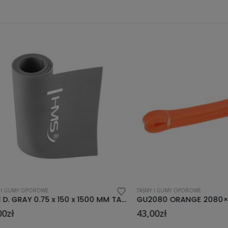
MY OPOROWE
TAŚMY I GUMY OPOROWE
TP01 D. GRAY 0.75 x 150 x 1500 MM TAŚMA PILATES HMS
43,00
zł