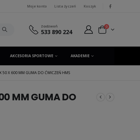
Moje konto
Lista życzeń
Koszyk
|
Zadzwoń
0
533 890 224
AKCESORIA SPORTOWE
AKADEMIE
 X 50 X 600 MM GUMA DO ĆWICZEŃ HMS
 600 MM GUMA DO