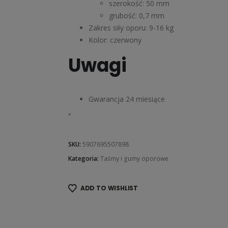
szerokość: 50 mm
grubość: 0,7 mm
Zakres siły oporu: 9-16 kg
Kolor: czerwony
Uwagi
Gwarancja 24 miesiące
„
SKU:
5907695507898
Kategoria:
Taśmy i gumy oporowe
ADD TO WISHLIST