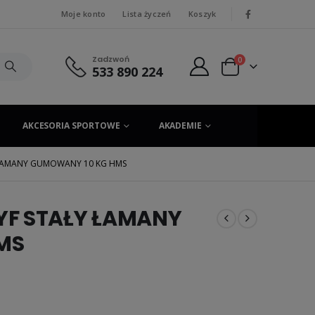
Moje konto
Lista życzeń
Koszyk
|
Zadzwoń
0
533 890 224
AKCESORIA SPORTOWE
AKADEMIE
 ŁAMANY GUMOWANY 10 KG HMS
YF STAŁY ŁAMANY
MS