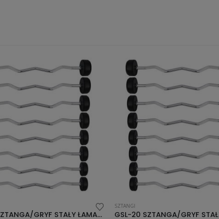
GI
HANTLE
GSL-20 SZTANGA/GRYF STAŁY ŁAMANY GUMOWANY 20 KG HMS