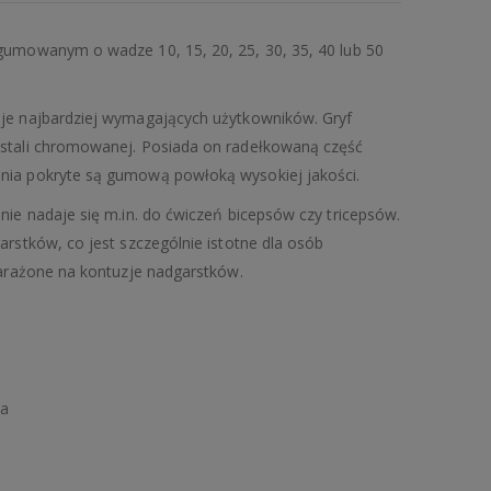
 gumowanym o wadze 10, 15, 20, 25, 30, 35, 40 lub 50
uje najbardziej wymagających użytkowników. Gryf
 stali chromowanej. Posiada on radełkowaną część
enia pokryte są gumową powłoką wysokiej jakości.
nie nadaje się m.in. do ćwiczeń bicepsów czy tricepsów.
arstków, co jest szczególnie istotne dla osób
 narażone na kontuzje nadgarstków.
na