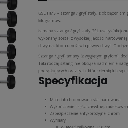
GSL HMS – sztanga / gryf stały, z obciążeniem
kilogramów.
Łamana sztanga / gryf stały GSL usatysfakcjon
wykonany został z wysokiej jakości hartowanej
chwytną, która umożliwia pewny chwyt. Obciąż
Sztanga / gryf łamany (z wygiętym gryfem) ideal
Taki rodzaj sztangi nie obciąża nadmiernie nadg
początkujących oraz tych, które cierpią lub są
Specyfikacja
Materiał: chromowana stal hartowana
Wykończenie części chwytnej: radełkowa
Zabezpieczenie antykorozyjne: chrom
Wymiary:
długość całkowita: 116 cm