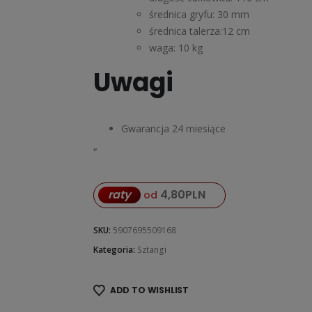
średnica gryfu: 30 mm
średnica talerza:12 cm
waga: 10 kg
Uwagi
Gwarancja 24 miesiące
„
raty
4,80
PLN
od
SKU:
5907695509168
Kategoria:
Sztangi
ADD TO WISHLIST