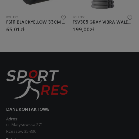
ROLLERY
ROLLERY
FS111 BLACKYELLOW 33CM WAŁEK FITNESS/ROLLER HMS
FSV305 GRAY VIBRA WAŁEK/ROLLER FITNESS HMS
65,01
zł
199,00
zł
DANE KONTAKTOWE
Adres:
ul. Matysowska 271
Rzeszów 35-330