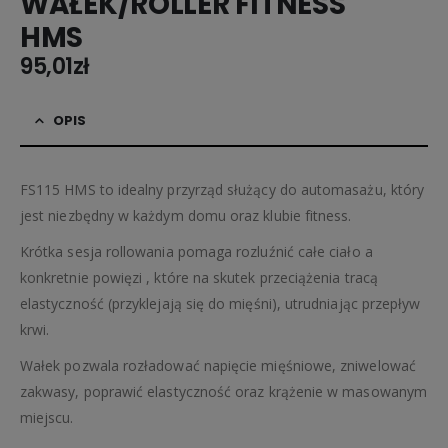
WAŁEK/ROLLER FITNESS
HMS
95,01
zł
OPIS
FS115 HMS to idealny przyrząd służący do automasażu, który
jest niezbędny w każdym domu oraz klubie fitness.
Krótka sesja rollowania pomaga rozluźnić całe ciało a
konkretnie powięzi , które na skutek przeciążenia tracą
elastyczność (przyklejają się do mięśni), utrudniając przepływ
krwi.
Wałek pozwala rozładować napięcie mięśniowe, zniwelować
zakwasy, poprawić elastyczność oraz krążenie w masowanym
miejscu.