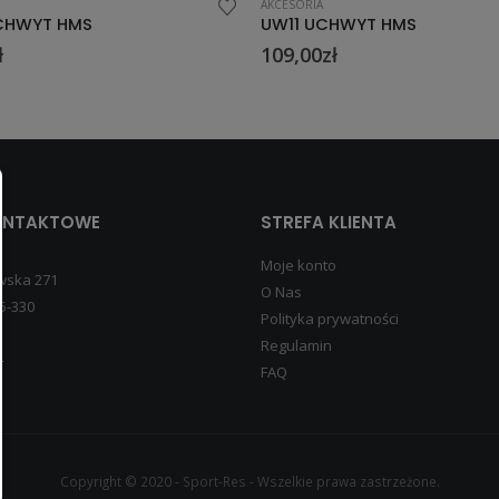
AKCESORIA
HWYT HMS
WDC15 POWER BAG 15 KG HM
ł
159,00
zł
ONTAKTOWE
STREFA KLIENTA
Moje konto
wska 271
O Nas
5-330
Polityka prywatności
Regulamin
4
FAQ
Copyright © 2020 - Sport-Res - Wszelkie prawa zastrzeżone.