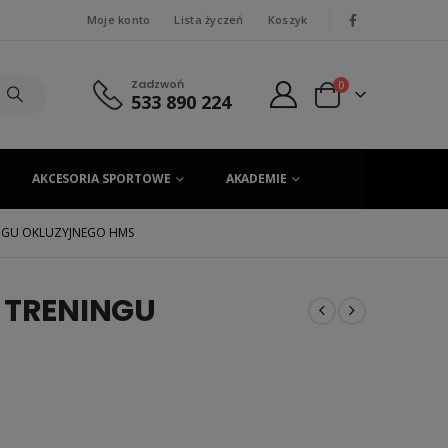
Moje konto
Lista życzeń
Koszyk
|
Zadzwoń
0
533 890 224
AKCESORIA SPORTOWE
AKADEMIE
INGU OKLUZYJNEGO HMS
O TRENINGU