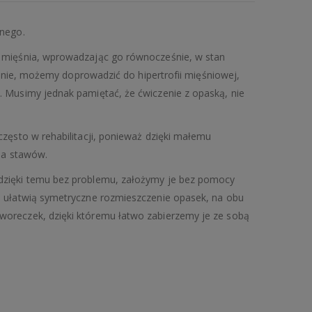
jnego.
o mięśnia, wprowadzając go równocześnie, w stan
ałanie, możemy doprowadzić do hipertrofii mięśniowej,
. Musimy jednak pamiętać, że ćwiczenie z opaską, nie
często w rehabilitacji, ponieważ dzięki małemu
dla stawów.
dzięki temu bez problemu, założymy je bez pomocy
, ułatwią symetryczne rozmieszczenie opasek, na obu
woreczek, dzięki któremu łatwo zabierzemy je ze sobą