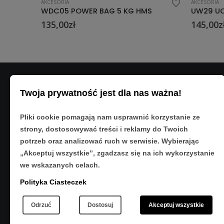
AKCESORIA
AKCESORIA
S
UW29 UCHWYT HMS
UW11 UC
145,00
zł
109,00
z
Twoja prywatność jest dla nas ważna!
DANE K
Adres:
Pliki cookie pomagają nam usprawnić korzystanie ze
ul. Matyso
strony, dostosowywać treści i reklamy do Twoich
Rzeszów 3
potrzeb oraz analizować ruch w serwisie. Wybierając
Telefon:
„Akceptuj wszystkie”, zgadzasz się na ich wykorzystanie
533 890 22
we wskazanych celach.
Polityka Ciasteczek
Odrzuć
Dostosuj
Akceptuj wszystkie