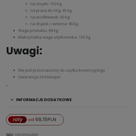
na stojaki: 150 kg
na prasę do nóg: 45 kg
na modlitewnik: 60 kg
na drążek i ramiona: 90 kg
Waga produktu: 69 kg
Maksymalna waga użytkownika: 135 kg
Uwagi:
Nie jest przeznaczony do użytku komercyjnego
Gwarancja 24 miesiące
„
INFORMACJE DODATKOWE
68,15
PLN
raty
od
SKU:
5907695502893