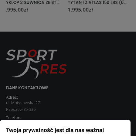
TYTAN 12 ATLAS 150 LBS (67,5 KG) HMS
TYTAN 7 ATLAS HMS PREMIUM
1.995,00
zł
1.795,00
zł
DANE KONTAKTOWE
Adres:
ul. Matysowska 271
Rzeszów 35-330
Telefon:
533 890 224
Twoja prywatność jest dla nas ważna!
STREFA KLIENTA