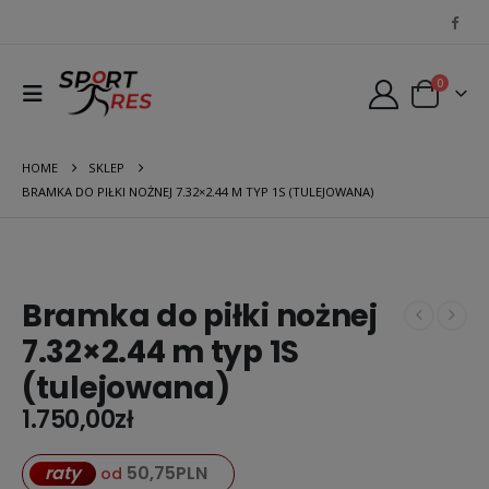
0
HOME
SKLEP
BRAMKA DO PIŁKI NOŻNEJ 7.32×2.44 M TYP 1S (TULEJOWANA)
Bramka do piłki nożnej
7.32×2.44 m typ 1S
(tulejowana)
1.750,00
zł
50,75
PLN
raty
od