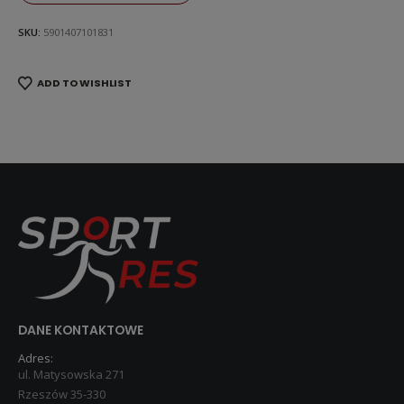
SKU:
5901407101831
ADD TO WISHLIST
DANE KONTAKTOWE
Adres:
ul. Matysowska 271
Rzeszów 35-330