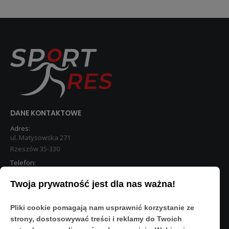
150,00zł.
130,00zł.
DANE KONTAKTOWE
Adres:
ul. Matysowska 271
Rzeszów 35-330
Telefon:
533 890 224
Twoja prywatność jest dla nas ważna!
STREFA KLIENTA
Pliki cookie pomagają nam usprawnić korzystanie ze
Moje konto
strony, dostosowywać treści i reklamy do Twoich
O Nas