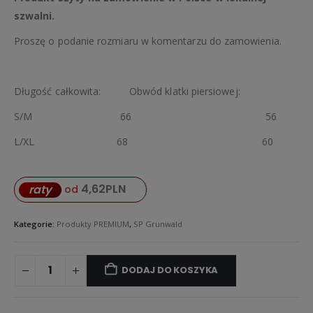
szwalni.
Proszę o podanie rozmiaru w komentarzu do zamowienia.
Długość całkowita: Obwód klatki piersiowej:
S/M 66 56
L/XL 68 60
4,62
PLN
raty
od
Kategorie:
Produkty PREMIUM
,
SP Grunwald
DODAJ DO KOSZYKA