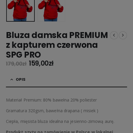
Bluza damska PREMIUM
z kapturem czerwona
SPG PRO
Pierwotna
Aktualna
159,00
zł
179,00
zł
cena
cena
wynosiła:
wynosi:
OPIS
179,00zł.
159,00zł.
Materiał Premium: 80% bawełna 20% poliester
Gramatura 320gsm, bawełna drapana ( misiek )
Ciepła, mięsista bluza idealna na jesienno-zimową aurę.
Produkt szyty na zamówienie w Polsce w lokalnej