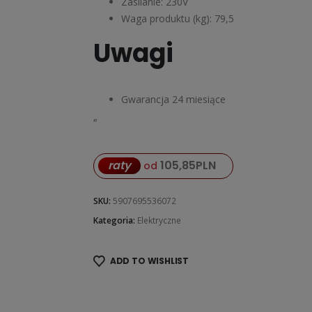
Zasilanie: 230V
Waga produktu (kg): 79,5
Uwagi
Gwarancja 24 miesiące
„
raty
105,85
PLN
od
SKU:
5907695536072
Kategoria:
Elektryczne
ADD TO WISHLIST