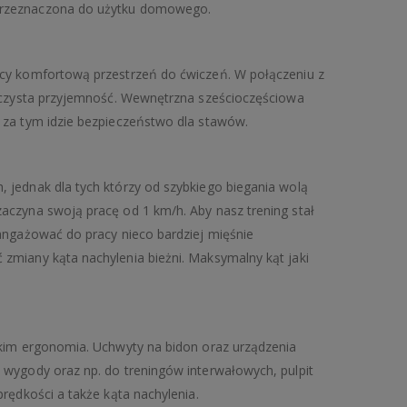
 przeznaczona do użytku domowego.
ący komfortową przestrzeń do ćwiczeń. W połączeniu z
o czysta przyjemność. Wewnętrzna sześcioczęściowa
 za tym idzie bezpieczeństwo dla stawów.
 jednak dla tych którzy od szybkiego biegania wolą
aczyna swoją pracę od 1 km/h. Aby nasz trening stał
angażować do pracy nieco bardziej mięśnie
zmiany kąta nachylenia bieżni. Maksymalny kąt jaki
tkim ergonomia. Uchwyty na bidon oraz urządzenia
 wygody oraz np. do treningów interwałowych, pulpit
rędkości a także kąta nachylenia.