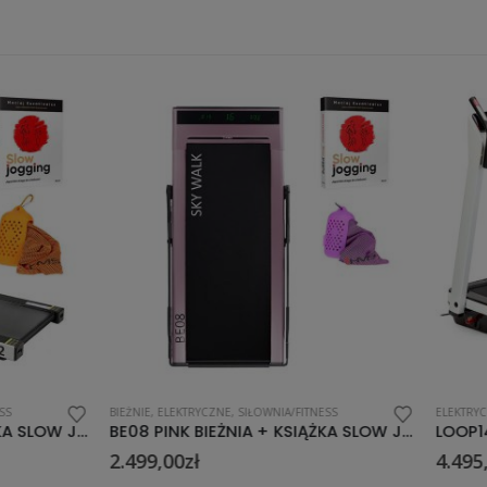
KTRYCZNE
,
SIŁOWNIA/FITNESS
ELEKTRYCZNE
BE08 PINK BIEŻNIA + KSIĄŻKA SLOW JOGGING + RC1206 PURPLE RĘCZNIK HMS
LOOP14 BIEŻNIA ELEKTRYCZN
0
zł
4.495,00
zł