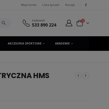
Moje konto
Lista życzeń
Koszyk
|
Zadzwoń
0
533 890 224
AKCESORIA SPORTOWE
AKADEMIE
KTRYCZNA HMS