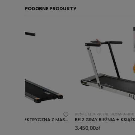
PODOBNE PRODUKTY
BIEŻNIE
,
ELEKTRYCZNE
,
SIŁOWNIA/FITNESS
BIEŻNIE
,
ELE
BE4540 BIEŻNIA ELEKTRYCZNA Z MASAŻEREM ONE FITNESS
BE12 GRAY BIEŻNIA + KSIĄŻKA SLOW JOGGING + RC1206 ORANGE RĘCZNIK HMS
3.450,00
zł
2.499,0