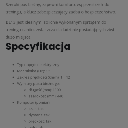
Szeroki pas bieżny, zapewni komfortową przestrzeń do
treningu, a klucz zabezpieczający zadba o bezpieczeństwo.
BE13 jest idealnym, solidnie wykonanym sprzętem do
treningu cardio, zwłaszcza dla ludzi nie posiadających zbyt
dużo miejsca.
Specyfikacja
Typ napędu: elektryczny
Moc silnika (HP): 1.5
Zakres prędkości (km/h): 1 ÷ 12
Wymiary pasa bieżnego:
długość (mm): 1300
szerokość (mm): 440
Komputer (pomiar):
czas: tak
dystans: tak
prędkość: tak
puls: tak