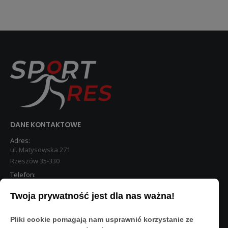
DANE KONTAKTOWE
Adres:
ul. Matysowska 271
Rzeszów 35-330
Telefon:
533 890 224
Twoja prywatność jest dla nas ważna!
STREFA KLIENTA
Pliki cookie pomagają nam usprawnić korzystanie ze
Moje konto