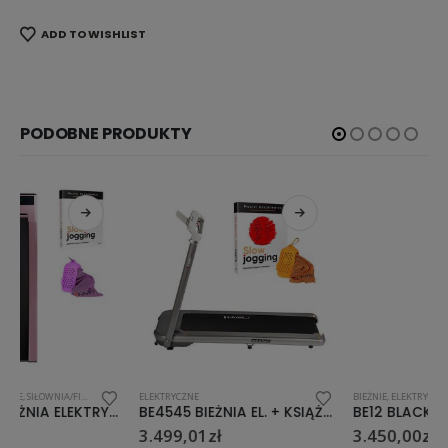
ADD TO WISHLIST
PODOBNE PRODUKTY
ELEKTRYCZNE
BIEŻNIE
,
ELEKTRYCZNE
,
SIŁOWNIA/FITNESS
BE4545 BIEŻNIA EL. + KSIĄŻKA SLOW JOGGING + RC1206 ORANGE RĘCZNIK HMS
BE12 BLACK BIEŻNIA + KSIĄŻKA SLOW JOGGING + RC1206 ORANGE RĘCZNIK HMS
3.499,01
zł
3.450,00
zł