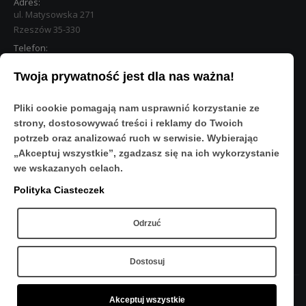
Adres:
ul. Matysowska 271
Rzeszów 35-330
Telefon:
533 890 224
Twoja prywatność jest dla nas ważna!
STREFA KLIENTA
Pliki cookie pomagają nam usprawnić korzystanie ze
Moje konto
strony, dostosowywać treści i reklamy do Twoich
O Nas
potrzeb oraz analizować ruch w serwisie. Wybierając
Polityka prywatności
„Akceptuj wszystkie”, zgadzasz się na ich wykorzystanie
Regulamin
we wskazanych celach.
FAQ
Polityka Ciasteczek
OBSERWUJ NAS
Odrzuć
Dostosuj
Akceptuj wszystkie
Copyright © 2020 - Sport-Res - Wszelkie prawa zastrzeżone.