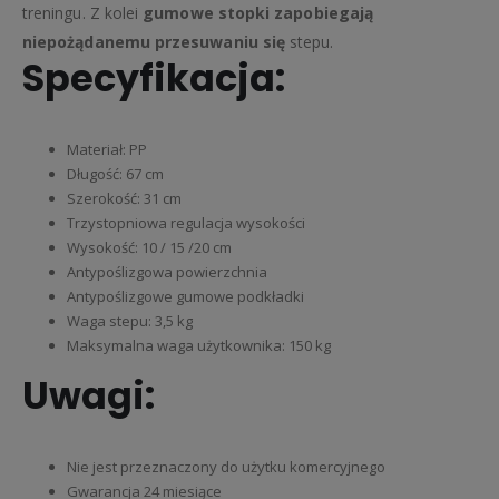
treningu. Z kolei
gumowe stopki zapobiegają
niepożądanemu przesuwaniu się
stepu.
Specyfikacja:
Materiał: PP
Długość: 67 cm
Szerokość: 31 cm
Trzystopniowa regulacja wysokości
Wysokość: 10 / 15 /20 cm
Antypoślizgowa powierzchnia
Antypoślizgowe gumowe podkładki
Waga stepu: 3,5 kg
Maksymalna waga użytkownika: 150 kg
Uwagi:
Nie jest przeznaczony do użytku komercyjnego
Gwarancja 24 miesiące