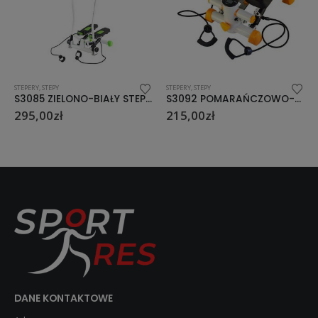
STEPERY, STEPY
HANTLE
S3085 ZIELONO-BIAŁY STEPPER Z RUCHOMYMI RAMIONAMI I LINKAMI HMS
S3092 POMARAŃCZOWO-BIAŁY STEPPER PROSTY Z LINKAMI HMS
HG PRO 35 KG HANTLE GUMOWANE HMS
215,00
zł
439,00
zł
DANE KONTAKTOWE