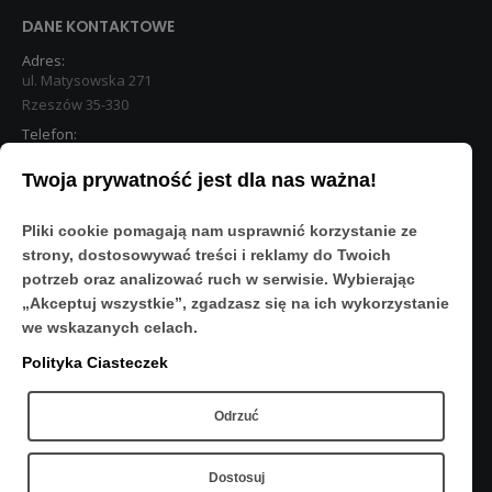
DANE KONTAKTOWE
Adres:
ul. Matysowska 271
Rzeszów 35-330
Telefon:
533 890 224
Twoja prywatność jest dla nas ważna!
STREFA KLIENTA
Pliki cookie pomagają nam usprawnić korzystanie ze
Moje konto
strony, dostosowywać treści i reklamy do Twoich
O Nas
potrzeb oraz analizować ruch w serwisie. Wybierając
Polityka prywatności
„Akceptuj wszystkie”, zgadzasz się na ich wykorzystanie
Regulamin
we wskazanych celach.
FAQ
Polityka Ciasteczek
OBSERWUJ NAS
Odrzuć
Dostosuj