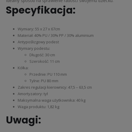
Idealny sposób na sprawienie radości swojemu dziecku.
Specyfikacja:
Wymiary: 55 x 27 x 67cm
Materiał: 40% PU / 30% PP / 30% aluminium
Antypoślizgowy podest
Wymiary podestu:
Długość: 30 cm
Szerokość: 11 cm
Kółka:
Przednie: PU 110 mm
Tylne: PU 80 mm
Zakres regulacji kierownicy: 47,5 – 63,5 cm
Amortyzatory: tył
Maksymalna waga użytkownika: 40 kg
Waga produktu: 1,82 kg
Uwagi: