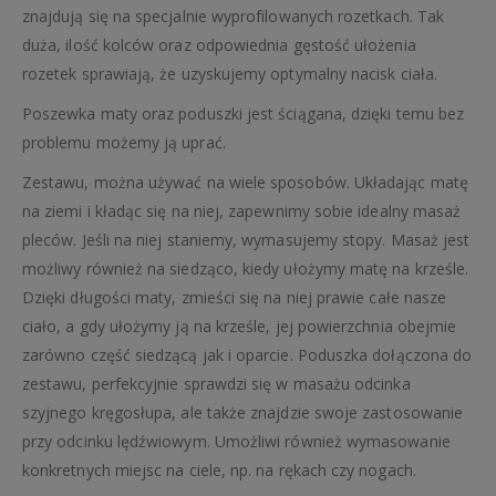
znajdują się na specjalnie wyprofilowanych rozetkach. Tak
duża, ilość kolców oraz odpowiednia gęstość ułożenia
rozetek sprawiają, że uzyskujemy optymalny nacisk ciała.
Poszewka maty oraz poduszki jest ściągana, dzięki temu bez
problemu możemy ją uprać.
Zestawu, można używać na wiele sposobów. Układając matę
na ziemi i kładąc się na niej, zapewnimy sobie idealny masaż
pleców. Jeśli na niej staniemy, wymasujemy stopy. Masaż jest
możliwy również na siedząco, kiedy ułożymy matę na krześle.
Dzięki długości maty, zmieści się na niej prawie całe nasze
ciało, a gdy ułożymy ją na krześle, jej powierzchnia obejmie
zarówno część siedzącą jak i oparcie. Poduszka dołączona do
zestawu, perfekcyjnie sprawdzi się w masażu odcinka
szyjnego kręgosłupa, ale także znajdzie swoje zastosowanie
przy odcinku lędźwiowym. Umożliwi również wymasowanie
konkretnych miejsc na ciele, np. na rękach czy nogach.