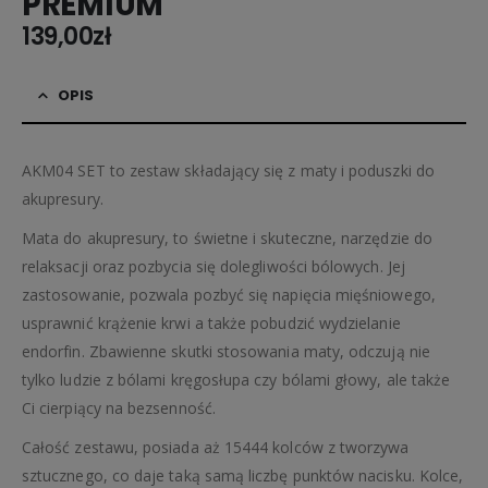
PREMIUM
139,00
zł
OPIS
AKM04 SET to zestaw składający się z maty i poduszki do
akupresury.
Mata do akupresury, to świetne i skuteczne, narzędzie do
relaksacji oraz pozbycia się dolegliwości bólowych. Jej
zastosowanie, pozwala pozbyć się napięcia mięśniowego,
usprawnić krążenie krwi a także pobudzić wydzielanie
endorfin. Zbawienne skutki stosowania maty, odczują nie
tylko ludzie z bólami kręgosłupa czy bólami głowy, ale także
Ci cierpiący na bezsenność.
Całość zestawu, posiada aż 15444 kolców z tworzywa
sztucznego, co daje taką samą liczbę punktów nacisku. Kolce,