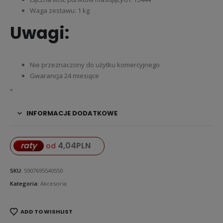
Waga zestawu: 1 kg
Uwagi:
Nie przeznaczony do użytku komercyjnego
Gwarancja 24 miesiące
„
INFORMACJE DODATKOWE
4,04
PLN
raty
od
SKU:
5907695540550
Kategoria:
Akcesoria
ADD TO WISHLIST