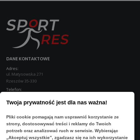
DANE KONTAKTOWE
Adres:
ul. Matysowska 271
Rzeszów 35-330
Telefon:
533 890 224
Twoja prywatność jest dla nas ważna!
STREFA KLIENTA
Pliki cookie pomagają nam usprawnić korzystanie ze
Moje konto
strony, dostosowywać treści i reklamy do Twoich
O Nas
potrzeb oraz analizować ruch w serwisie. Wybierając
Polityka prywatności
„Akceptuj wszystkie”, zgadzasz się na ich wykorzystanie
Regulamin