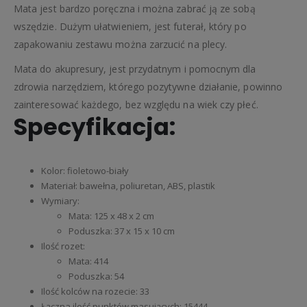
Mata jest bardzo poręczna i można zabrać ją ze sobą
wszędzie. Dużym ułatwieniem, jest futerał, który po
zapakowaniu zestawu można zarzucić na plecy.
Mata do akupresury, jest przydatnym i pomocnym dla
zdrowia narzędziem, którego pozytywne działanie, powinno
zainteresować każdego, bez względu na wiek czy płeć.
Specyfikacja:
Kolor: fioletowo-biały
Materiał: bawełna, poliuretan, ABS, plastik
Wymiary:
Mata: 125 x 48 x 2 cm
Poduszka: 37 x 15 x 10 cm
Ilość rozet:
Mata: 414
Poduszka: 54
Ilość kolców na rozecie: 33
Łączna ilość punktów masujących: 15444