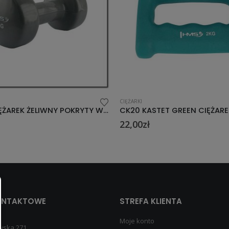
CIĘŻARKI
CK20 KASTET GREEN CIĘŻAREK ŻELIWNY POKRYTY NEOPRENEM 2.0 KG HMS
7,00
zł
ONTAKTOWE
STREFA KLIENTA
Moje konto
wska 271