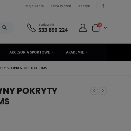
Moje konto
Lista życzeń
Koszyk
|
Zadzwoń
0
533 890 224
AKCESORIA SPORTOWE
AKADEMIE
RYTY NEOPRENEM 1.0 KG HMS
IWNY POKRYTY
MS