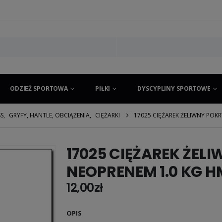
ODZIEŻ SPORTOWA
PIŁKI
DYSCYPLINY SPORTOWE
SS
,
GRYFY, HANTLE, OBCIĄŻENIA
,
CIĘŻARKI
17025 CIĘŻAREK ŻELIWNY POK
17025 CIĘŻAREK ŻEL
NEOPRENEM 1.0 KG H
12,00
zł
OPIS