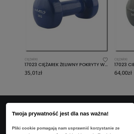
CIĘŻARKI
CIĘŻARKI
17023 CIĘŻAREK ŻELIWNY POKRYTY WINYLEM 3.0 KG HMS
17023 CIĘŻAREK ŻELIWNY POKRYTY WINYLEM 5.0 KG HMS
64,00
zł
22,00
zł
Twoja prywatność jest dla nas ważna!
DANE K
Adres:
Pliki cookie pomagają nam usprawnić korzystanie ze
ul. Matyso